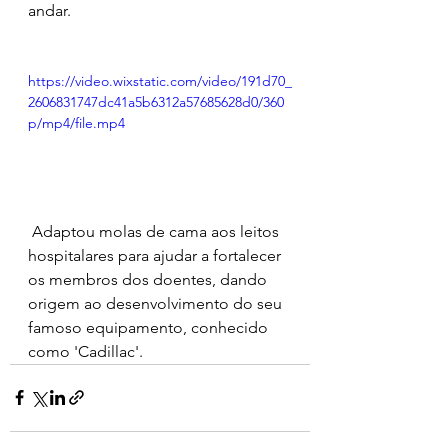
andar.
https://video.wixstatic.com/video/191d70_
2606831747dc41a5b6312a57685628d0/360
p/mp4/file.mp4
 Adaptou molas de cama aos leitos 
hospitalares para ajudar a fortalecer 
os membros dos doentes, dando 
origem ao desenvolvimento do seu 
famoso equipamento, conhecido 
como 'Cadillac'.