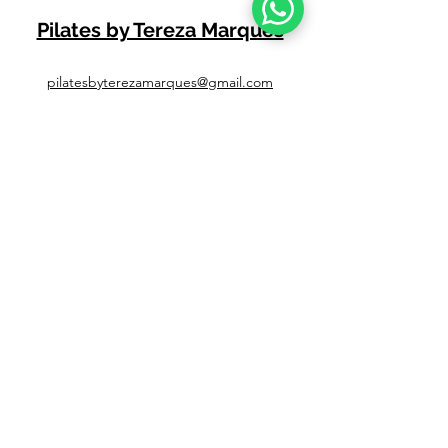
massagem, medicação para dor prescrita
Pilates by Tereza Marques
por um médico, mudanças na postura ou na
ergonomia do trabalho
pilatesbyterezamarques@gmail.com
+351 917 045 019 (Chamada para Rede Móvel
Nacional)
+351 960 277 135 (Chamada para Rede Móvel
Nacional)
📍 ESTÚDIO 1
-
Rua Ponte das Mestras, Barosa
- Leiria
📍 ESTÚDIO 2
-
Rua Cidade de Rheine Lote 1,
Vale da Cabrita - Leiria
📍 ESTÚDIO 3
-
Estrada Nacional IC2 596 1°D,
Vale Gracioso, Azoia, 2400-827
Leiria
📍 ESTÚDIO 4 -
Rua Gloria Gordalina lote 1 -
Gândara dos Olivais- Leiria