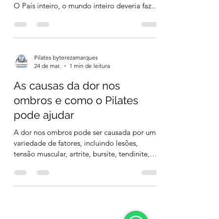
O País inteiro, o mundo inteiro deveria fazer
meus exercícios. Eles seriam mais felizes.’’
Joseph Pilates
Pilates byterezamarques
24 de mar.
1 min de leitura
As causas da dor nos
ombros e como o Pilates
pode ajudar
A dor nos ombros pode ser causada por uma
variedade de fatores, incluindo lesões,
tensão muscular, artrite, bursite, tendinite,
entre outros. Se a dor é aguda e severa, você
deve procurar um médico imediatamente.
Para dores mais leves ou crônicas, algumas
medidas podem ajudar a aliviar a dor,
incluindo repouso, compressas quentes ou
frias, exercícios de alongamento, pilates ,