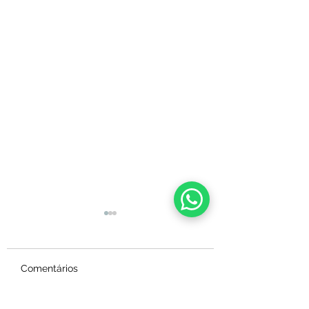
A Filosofia de Joseph
Pilates
"Eu devo estar certo.
Comentários
Nunca tomei uma aspirina,
nunca perdi um dia em