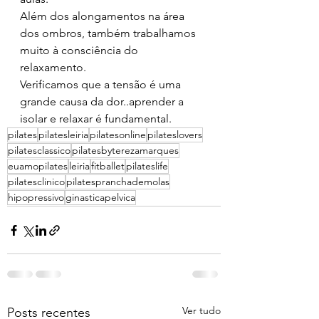
Além dos alongamentos na área 
dos ombros, também trabalhamos 
muito à consciência do 
relaxamento. 
Verificamos que a tensão é uma 
grande causa da dor..aprender a 
isolar e relaxar é fundamental. 
pilates
pilatesleiria
pilatesonline
pilateslovers
pilatesclassico
pilatesbyterezamarques
euamopilates
leiria
fitballet
pilateslife
pilatesclinico
pilatespranchademolas
hipopressivo
ginasticapelvica
Ver tudo
Posts recentes