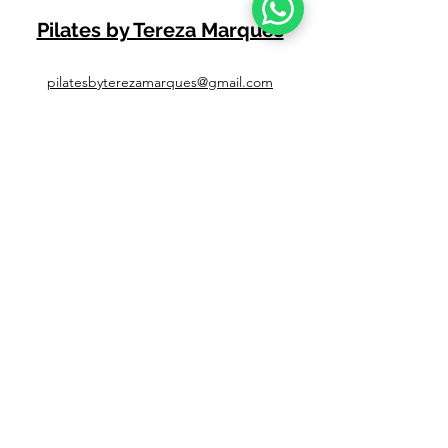
massagem, medicação para dor prescrita
Pilates by Tereza Marques
por um médico, mudanças na postura ou na
ergonomia do trabalho
pilatesbyterezamarques@gmail.com
+351 917 045 019 (Chamada para Rede Móvel
Nacional)
+351 960 277 135 (Chamada para Rede Móvel
Nacional)
📍 ESTÚDIO 1
-
Rua Ponte das Mestras, Barosa
- Leiria
📍 ESTÚDIO 2
-
Rua Cidade de Rheine Lote 1,
Vale da Cabrita - Leiria
📍 ESTÚDIO 3
-
Estrada Nacional IC2 596 1°D,
Vale Gracioso, Azoia, 2400-827
Leiria
📍 ESTÚDIO 4 -
Rua Gloria Gordalina lote 1 -
Gândara dos Olivais- Leiria