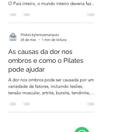
O País inteiro, o mundo inteiro deveria fazer
meus exercícios. Eles seriam mais felizes.’’
Joseph Pilates
Pilates byterezamarques
24 de mar.
1 min de leitura
As causas da dor nos
ombros e como o Pilates
pode ajudar
A dor nos ombros pode ser causada por uma
variedade de fatores, incluindo lesões,
tensão muscular, artrite, bursite, tendinite,
entre outros. Se a dor é aguda e severa, você
deve procurar um médico imediatamente.
Para dores mais leves ou crônicas, algumas
medidas podem ajudar a aliviar a dor,
incluindo repouso, compressas quentes ou
frias, exercícios de alongamento, pilates ,